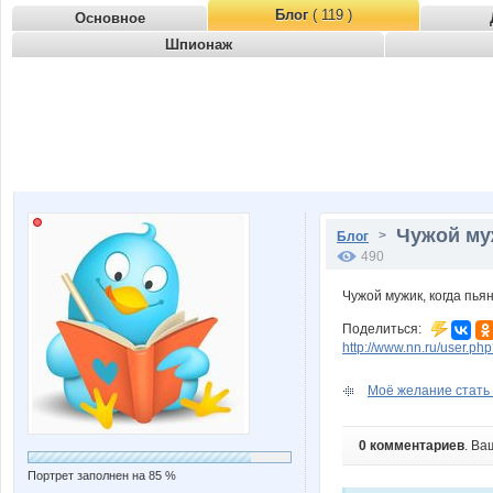
Блог
( 119 )
Основное
Шпионаж
Чужой муж
>
Блог
490
Чужой мужик, когда пьян
Поделиться:
http://www.nn.ru/user.
Моё желание стать 
0 комментариев
. Ва
Портрет заполнен на 85 %