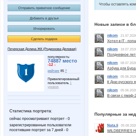
Чтобы оставлять ко
Отправить приватное сообщение
Добавить в друзья
Новые записи в бл
Игнорировать
nikom
21.07.202
Сделать подарок
Хотел в IT - поп
nikom
Печерская Долина ЖК (Родионова-Деловая)
18.07.202
Полдневное лет
популярность:
74887 место
nikom
08.07.202
-12 ↓
Азбука для Бура
рейтинг
85
?
nikom
05.06.202
Привилегированный
К Дню русского 
пользователь
1
уровня
nikom
05.06.202
В связи с пмэф-
Статистика портрета:
Популярные за не
сейчас просматривают портрет - 0
зарегистрированные пользователи
Nata.li
05.08.202
посетившие портрет за 7 дней - 0
WILDBERRIES Н